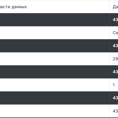
ласти данных.
Д
4
Ce
4
29
4
1
4
43