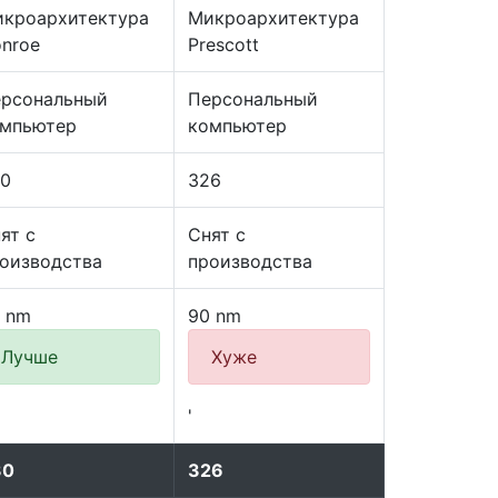
кроархитектура
Микроархитектура
nroe
Prescott
рсональный
Персональный
мпьютер
компьютер
0
326
ят с
Снят с
оизводства
производства
 nm
90 nm
Лучше
Хуже
'
30
326