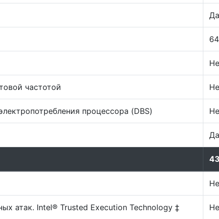
Д
64
Не
товой частотой
Не
электропотребления процессора (DBS)
Не
Д
4
Не
 атак. Intel® Trusted Execution Technology ‡
Не