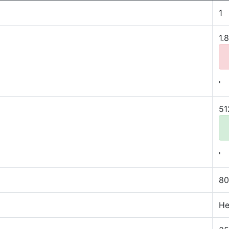
1
1.
'
51
'
80
Не