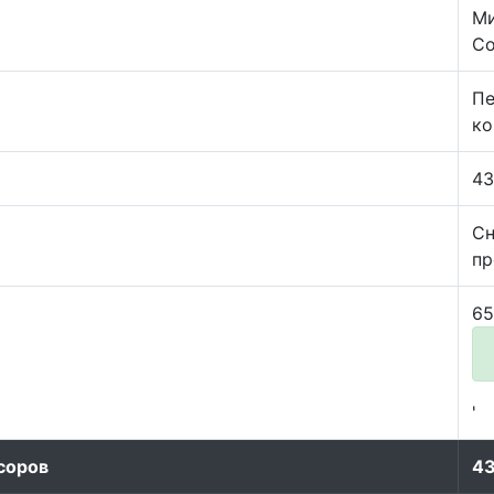
Ми
Co
Пе
ко
43
Сн
пр
65
'
соров
4