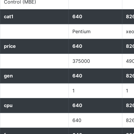
Control (MBE)
cat1
640
82
Pentium
xe
price
640
82
375000
49
gen
640
82
1
1
cpu
640
82
640
82