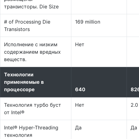
транзисторы. Die Size
# of Processing Die
169 million
Transistors
Исполнение с низким
Нет
содержанием вредных
веществ.
Технологии
применяемые в
процессоре
640
82
Технология турбо буст
Нет
2.0
от Intel®
Intel® Hyper-Threading
Да
Да
технология