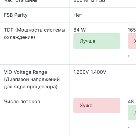
Частота шины
800 MHz FSB
FSB Parity
Нет
TDP (Мощность системы
84 W
16
охлаждения)
Лучше
'
'
VID Voltage Range
1.200V-1.400V
(Диапазон напряжений
для ядра процессора)
Число потоков
48
Хуже
'
'