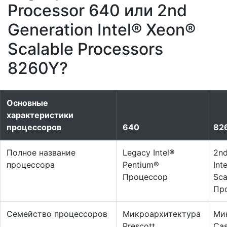
Processor 640 или 2nd
Generation Intel® Xeon®
Scalable Processors
8260Y?
Основные
характеристики
процессоров
640
82
Полное название
Legacy Intel®
2nd
процессора
Pentium®
Int
Процессор
Sca
Пр
Семейство процессоров
Микроархитектура
Ми
Prescott
Cas