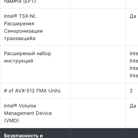
памяти (EPT)
Intel® TSX-NI.
Да
Расширения
Синхронизации
транзакцийа
Расширеный набор
Int
инструкций
Int
Int
Int
# of AVX-512 FMA Units
2
Intel® Volume
Да
Management Device
(VMD)
Безопасность и