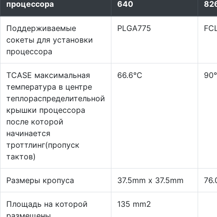
процессора
640
82
Поддерживаемые
PLGA775
FC
сокеты для установки
процессора
TCASE максимальная
66.6°C
90
температура в центре
теплораспределительной
крышки процессора
после которой
начинается
троттлинг(пропуск
тактов)
Размеры кропуса
37.5mm x 37.5mm
76
Площадь на которой
135 mm2
размещены