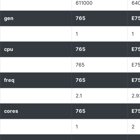
611000
64
gen
765
E7
1
1
cpu
765
E7
765
E7
freq
765
E7
2.1
2.9
cores
765
E7
1
2