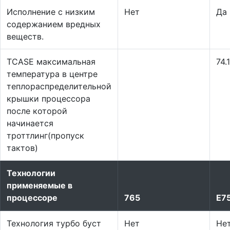
Исполнение с низким
Нет
Да
содержанием вредных
веществ.
TCASE максимальная
74.
температура в центре
теплораспределительной
крышки процессора
после которой
начинается
троттлинг(пропуск
тактов)
Технологии
применяемые в
процессоре
765
E7
Технология турбо буст
Нет
Не