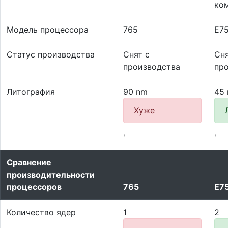
ко
Модель процессора
765
E7
Статус производства
Снят с
Сня
производства
пр
Литография
90 nm
45
Хуже
'
'
Сравнение
производительности
процессоров
765
E7
Количество ядер
1
2