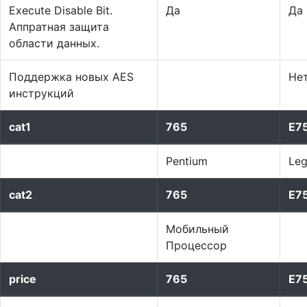
Execute Disable Bit.
Да
Да
Аппратная защита
области данных.
Поддержка новых AES
Не
инструкций
cat1
765
E7
Pentium
Le
cat2
765
E7
Мобильный
Процессор
price
765
E7