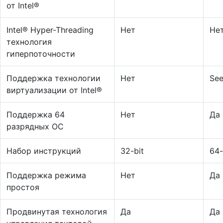
от Intel®
Intel® Hyper-Threading
Нет
Не
технология
гиперпоточности
Поддержка технологии
Нет
See
виртуализации от Intel®
Поддержка 64
Нет
Да
разрядных ОС
Набор инструкций
32-bit
64-
Поддержка режима
Нет
Да
простоя
Продвинутая технология
Да
Да