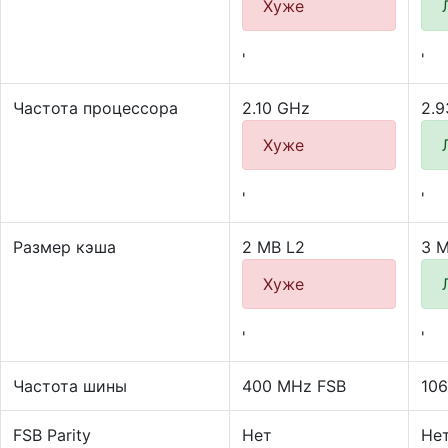
Хуже
'
'
Частота процессора
2.10 GHz
2.9
Хуже
'
'
Размер кэша
2 MB L2
3 M
Хуже
'
'
Частота шины
400 MHz FSB
10
FSB Parity
Нет
Не