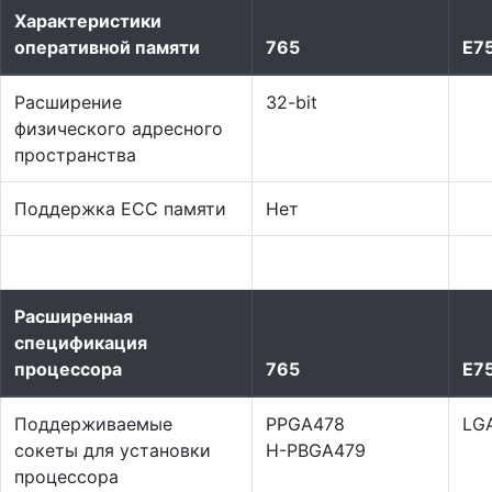
Характеристики
оперативной памяти
765
E7
Расширение
32-bit
физического адресного
пространства
Поддержка ECC памяти
Нет
Расширенная
спецификация
процессора
765
E7
Поддерживаемые
PPGA478
LG
сокеты для установки
H-PBGA479
процессора