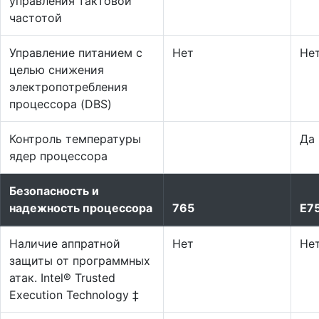
управления тактовой
частотой
Управление питанием с
Нет
Не
целью снижения
электропотребления
процессора (DBS)
Контроль температуры
Да
ядер процессора
Безопасность и
надежность процессора
765
E7
Наличие аппратной
Нет
Не
защиты от программных
атак. Intel® Trusted
Execution Technology ‡