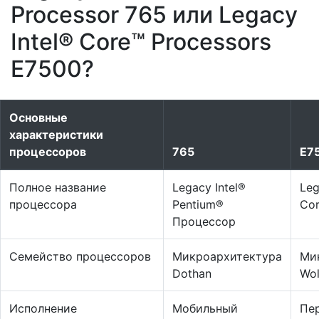
Processor 765 или Legacy
Intel® Core™ Processors
E7500?
Основные
характеристики
процессоров
765
E7
Полное название
Legacy Intel®
Leg
процессора
Pentium®
Co
Процессор
Семейство процессоров
Микроархитектура
Ми
Dothan
Wol
Исполнение
Мобильный
Пе