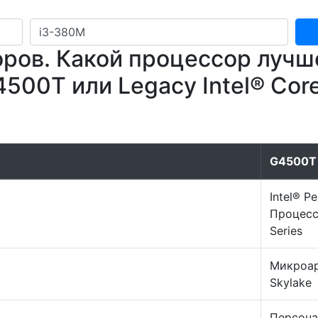
ов. Какой процессор лучше,
4500T или Legacy Intel® Core
G4500T
Intel® P
Процесс
Series
Микроар
Skylake
Персон