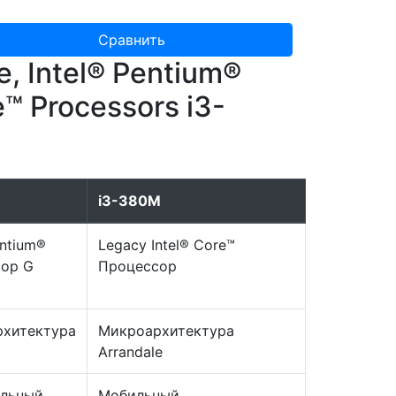
Сравнить
 Intel® Pentium®
™ Processors i3-
i3-380M
entium®
Legacy Intel® Core™
ор G
Процессор
хитектура
Микроархитектура
Arrandale
альный
Мобильный