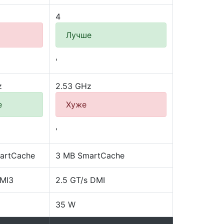
4
Лучше
'
z
2.53 GHz
е
Хуже
'
artCache
3 MB SmartCache
DMI3
2.5 GT/s DMI
35 W