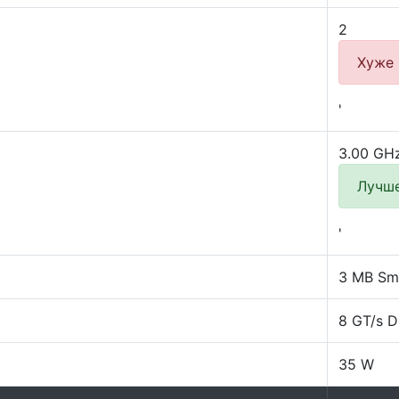
2
Хуже
'
3.00 GH
Лучш
'
3 MB Sm
8 GT/s 
35 W