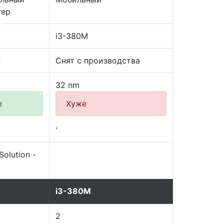
тер
i3-380M
н
Снят с производства
32 nm
е
Хуже
'
Solution -
i3-380M
2