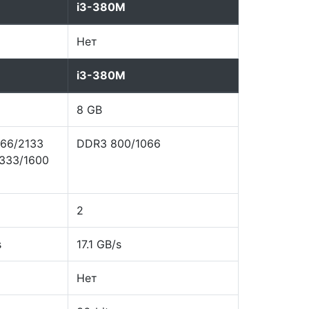
i3-380M
Нет
i3-380M
8 GB
66/2133
DDR3 800/1066
333/1600
2
s
17.1 GB/s
Нет