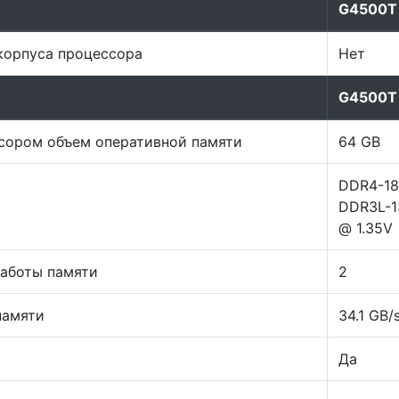
G4500T
корпуса процессора
Нет
G4500T
ором объем оперативной памяти
64 GB
DDR4-18
DDR3L-1
@ 1.35V
работы памяти
2
памяти
34.1 GB/
Да