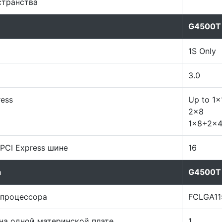
странства
G4500T
1S Only
3.0
ess
Up to 1x
2x8
1x8+2x
PCI Express шине
16
а
G4500T
 процессора
FCLGA11
на одной материнской плате
1