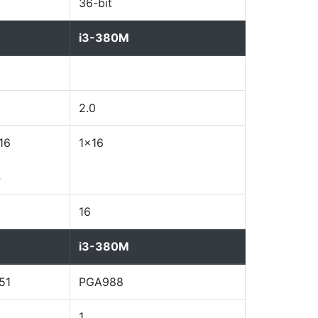
36-bit
i3-380M
2.0
16
1x16
4
16
i3-380M
51
PGA988
1