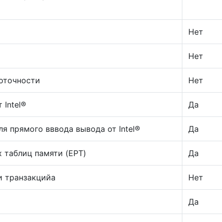
Нет
Нет
поточности
Нет
 Intel®
Да
я прямого вввода вывода от Intel®
Да
 таблиц памяти (EPT)
Да
и транзакцийа
Нет
Да