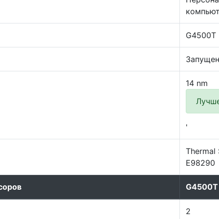
компью
G4500T
Запуще
14 nm
Лучш
'
Thermal 
E98290
соров
G4500T
2