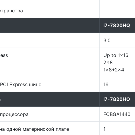
странства
i7-7820HQ
3.0
ess
Up to 1x16
2x8
1x8+2x4
PCI Express шине
16
а
i7-7820HQ
 процессора
FCBGA1440
на одной материнской плате
1