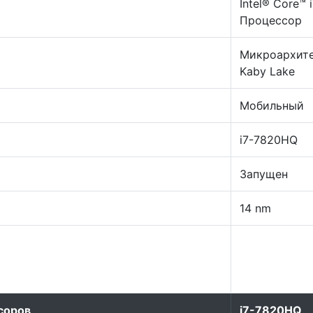
Intel® Core™ 
Процессор
Микроархит
Kaby Lake
Мобильный
i7-7820HQ
Запущен
14 nm
соров
i7-7820HQ