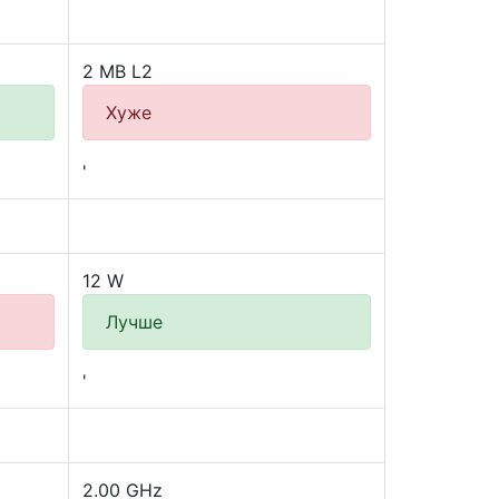
2 MB L2
Хуже
'
12 W
Лучше
'
2.00 GHz