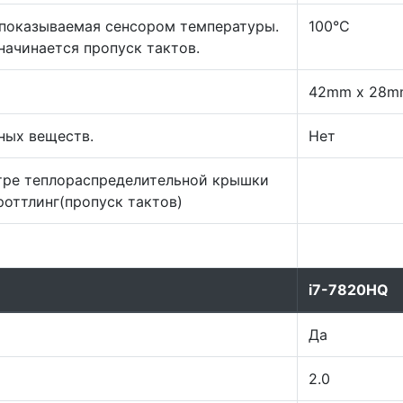
показываемая сенсором температуры.
100°C
ачинается пропуск тактов.
42mm x 28m
ных веществ.
Нет
тре теплораспределительной крышки
роттлинг(пропуск тактов)
i7-7820HQ
Да
2.0