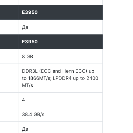
E3950
Да
E3950
8 GB
DDR3L (ECC and Нетn ECC) up
3
to 1866MT/s; LPDDR4 up to 2400
MT/s
4
38.4 GB/s
Да