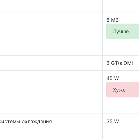
'
8 MB
Лучше
'
8 GT/s DMI
45 W
Хуже
'
системы охлаждения
35 W