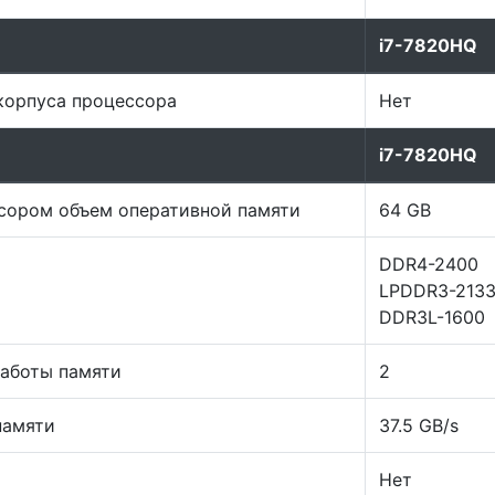
i7-7820HQ
корпуса процессора
Нет
i7-7820HQ
ором объем оперативной памяти
64 GB
DDR4-2400
LPDDR3-213
DDR3L-1600
работы памяти
2
памяти
37.5 GB/s
Нет